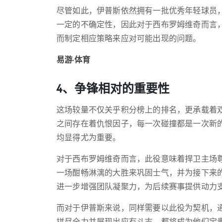
尽管如此，伊普斯依然拥有一批优秀年轻球员
一定的不确定性，因此对于西布罗姆维奇而言
而制定相应策略来应对可能出现的问题。
易游·体育
4、争锋相对的重要性
这场较量不仅关乎积分榜上的排名，更承载着
之间存在着仇恨因子，每一次碰撞都是一次新
均显得尤为重要。
对于西布罗姆维奇而言，此役意味着捍卫主场
一场酣畅淋漓的大胜来巩固士气，并为接下来
进一步增强团队凝聚力，为后续赛事提供动力
而对于伊普斯来说，同样需要以此役为契机，