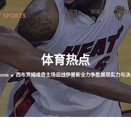
集团首
知道易
体育
页
游
点
体育热点
ome
西布罗姆维奇主场迎战伊普斯全力争胜展现实力与决