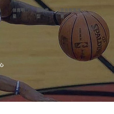
热
体育明
服务类
咨询易游·体
星
型
育
心