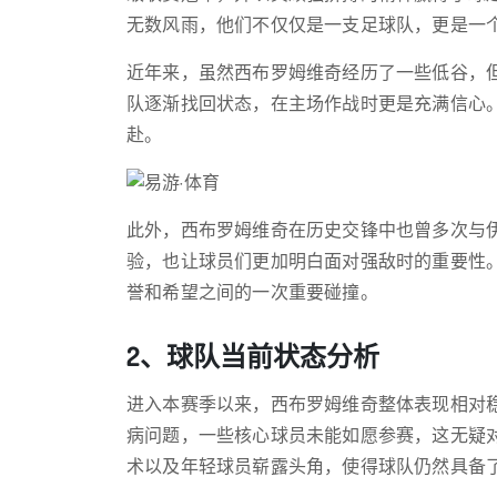
无数风雨，他们不仅仅是一支足球队，更是一
近年来，虽然西布罗姆维奇经历了一些低谷，
队逐渐找回状态，在主场作战时更是充满信心
赴。
此外，西布罗姆维奇在历史交锋中也曾多次与
验，也让球员们更加明白面对强敌时的重要性
誉和希望之间的一次重要碰撞。
2、球队当前状态分析
进入本赛季以来，西布罗姆维奇整体表现相对
病问题，一些核心球员未能如愿参赛，这无疑
术以及年轻球员崭露头角，使得球队仍然具备