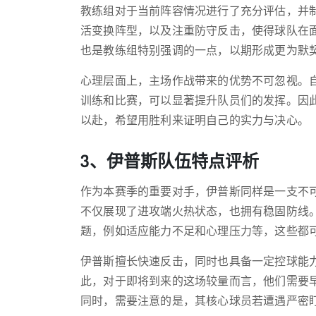
教练组对于当前阵容情况进行了充分评估，并
活变换阵型，以及注重防守反击，使得球队在
也是教练组特别强调的一点，以期形成更为默
心理层面上，主场作战带来的优势不可忽视。
训练和比赛，可以显著提升队员们的发挥。因
以赴，希望用胜利来证明自己的实力与决心。
3、伊普斯队伍特点评析
作为本赛季的重要对手，伊普斯同样是一支不
不仅展现了进攻端火热状态，也拥有稳固防线
题，例如适应能力不足和心理压力等，这些都
伊普斯擅长快速反击，同时也具备一定控球能
此，对于即将到来的这场较量而言，他们需要
同时，需要注意的是，其核心球员若遭遇严密