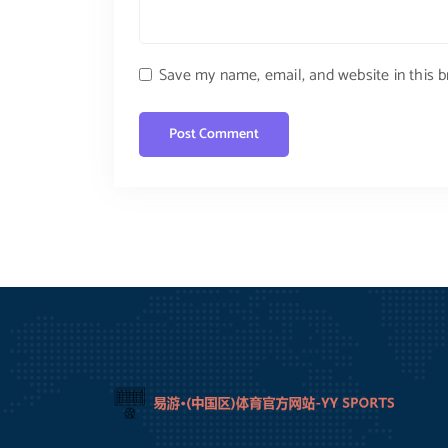
Save my name, email, and website in this 