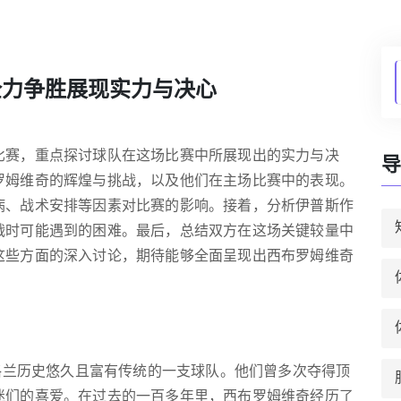
全力争胜展现实力与决心
比赛，重点探讨球队在这场比赛中所展现出的实力与决
导
罗姆维奇的辉煌与挑战，以及他们在主场比赛中的表现。
病、战术安排等因素对比赛的影响。接着，分析伊普斯作
战时可能遇到的困难。最后，总结双方在这场关键较量中
这些方面的深入讨论，期待能够全面呈现出西布罗姆维奇
英格兰历史悠久且富有传统的一支球队。他们曾多次夺得顶
迷们的喜爱。在过去的一百多年里，西布罗姆维奇经历了