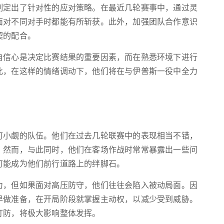
制定出了针对性的应对策略。在最近几轮赛事中，通过灵
面对不同对手时都能有所斩获。此外，加强团队合作意识
契的配合。
自信心是决定比赛结果的重要因素，而在熟悉环境下进行
此，在这样的情绪调动下，他们将在与伊普斯一役中全力
可小觑的队伍。他们在过去几轮联赛中的表现相当不错，
。然而，与此同时，他们在客场作战时常常暴露出一些问
可能成为他们前行道路上的绊脚石。
力，但如果面对高压防守，他们往往会陷入被动局面。因
早做准备，在开局阶段就掌握主动权，以减少受到威胁。
盯防，将极大影响整体发挥。